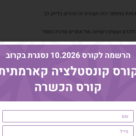
בלונדון ועשינו רשימה של אתרים שיהיה נחמד
 להחזיר את הרכב ומשם ברכבת (הטיוב)
הרשמה לקורס 10.2026 נסגרת בקרוב
זו:
ורס קונסטלציה קארמתית
קורס הכשרה
ת (וראינו את המשחק של אנגליה נגד וויילס)
 נחמד. לטעמנו זה היה מיותר ויקר. יחד עם זאת,
דוני
" (דרך אגב, אתר מומלץ בחום וחבל לי
 בו ומצאנו את עצמנו בכיכר פיקדילי. וגם כאן