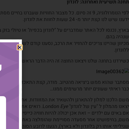
תחנה תשיעית ואחרונה: לונדון
לפי הנומרולוגיה, 9 זה סיום. כל מצבור החוויות שעברנו בחיים מסתכמות במספר הזה ועבורנו זה הרגיש בדיוק כך.
ידענו שיש לנו קצת יותר מ- 24 שעות לחוות את לונדון.
בארץ, נכנסו לכל האתר שמדברים על "לונדון בכפית" או טיולי בזק 
שנהיה בהם.
מכיוון שהיינו צריכים להחזיר את הרכב, נסענו קודם לשדה התעופה
ללונדון.
כשירדנו בתחנה שלנו ויצאנו החוצה זה היה הדבר הראשון שעייניינו ח
ק
מסתבר שהוא ממש ביציאה מהטיוב. מודה, קצת התאכזבתי. שעון.
כבר ראיתי שעונים יותר מרשימים ממנו…
משם הלכנו למלון להתארגן ולהשאיר את המזוודות. אחרי שנחנו קצ
יצאנו מהמלון ל "עין של לונדון" London
Eye
. רואים את כל לונדון.
אם באים עם ילדים – זאת אכן יכולה להיות חוויה כייפית.
משם, בחיפושינו אחר מסעדה מסויימת שהומלצה באתר "
לשאול לונ
שגיליתי אותו רק בלונדון ולא בארץ), הגענו לרובע הסוהו, הסתובבנו