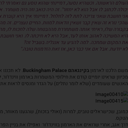
העולם הראשונה. וכשהיא נסעה, דמיינתי שהוא נוסע גם ואמרתי לה: 
יכולה לכתוב לו אבל הוא לא יחזור". זה היה כואב וזה היה משחרר.
אני חושבת שאני צריכה לתת לזה לחלחל. דמיינתי איך היא קוברת 
שהכי נורא זה שאין קבר ושאין וודאות למוות. החיים נעצרים. זה מ
בקבורה שלו, ראיתי אותה משתחררת מההבטחה שלה לחכות לו, מה שאפש
היא המשיכה לאהוב אותו לעד, אבל היא לא חיכתה לו. ואני חושבת 
את המקום שמחכה. למה להגיע עד אנגליה בשביל זה?
לא יודעת. אבל אם אני כבר כאן, אז זאת הזדמנות טובה."
משם הלכנו לארמון
בקינגאהם Buckingham Palace
. לא תכננו 
מכיוון שראינו יומיים קודם את חילופי המשמרות בארמון ווינדז'ור,
האנשים שעומדים (שלא לומר נתלים) על הגדר ומנסים לראות את
כמובן, שכישראלים טובים, למרות (ואולי בזכות), שהגענו מאוחר, מ
הטקס.
דרך אגב, אחרי שרואים את הארמון בווינדז'ור ואפילו את בניין הפ