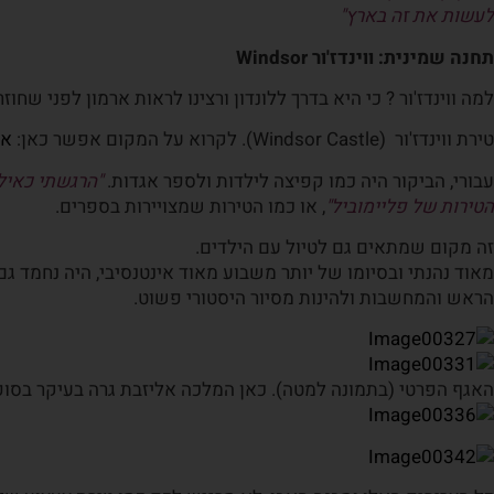
לעשות את זה בארץ"
תחנה שמינית: ווינדז'ור
Windsor
למה ווינדז'ור ? כי היא בדרך ללונדון ורצינו לראות ארמון לפני שחוז
טירת ווינדז'ור (Windsor Castle). לקרוא על המקום אפשר כאן:
את
עבורי, הביקור היה כמו קפיצה לילדות ולספר אגדות.
"הרגשתי כאילו
הטירות של פליימוביל"
, או כמו הטירות שמצויירות בספרים.
זה מקום שמתאים גם לטיול עם הילדים.
מאוד נהנתי ובסיומו של יותר משבוע מאוד אינטנסיבי, היה נחמד
הראש והמחשבות ולהינות מסיור היסטורי פשוט.
האגף הפרטי (בתמונה למטה). כאן המלכה אליזבת גרה בעיקר בסו