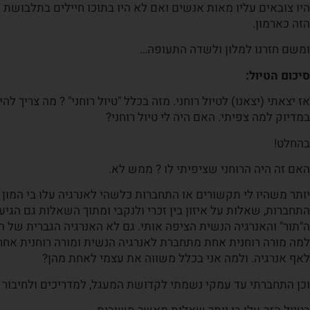
היו צובאים עליו מאות אנשים ואם לא היו בתוכו חיילים בתלבושת
הזה כארמון.
ומשם חזרנו למלון ולשדה התעופה…
סיכום הטיול:
אז יצאתי (יצאנו) לטיול רוחני. מזה בכלל "טיול רוחני" ? מה צריך לה
במדיוק למה צפיתי. האם היה לי טיול רוחני?
בהחלט!
האם זה היה הרוחני שציפיתי לו ? ממש לא.
יותר משהיו לי תקשורים או התחברות כלשהי לאנרגיה עלו בי המון
התחברות, שאלות על איזון בין זכרי ולנקבי ומתוך השאלות גם הגיע
ה"תור" והאנרגיה הנשית הציפה אותי. גם לא האנרגיה הגברית של ה
למה מורה רוחנית אחת מתחברת לאנרגיה הנשית ומורה רוחנית אח
לאף אנרגיה. ולמה אני בכלל משווה את עצמי לאחת מהן?
וכן התחברתי עד עמקי נשמתי לקדושת המעגל, למדריכים ולחיבור 