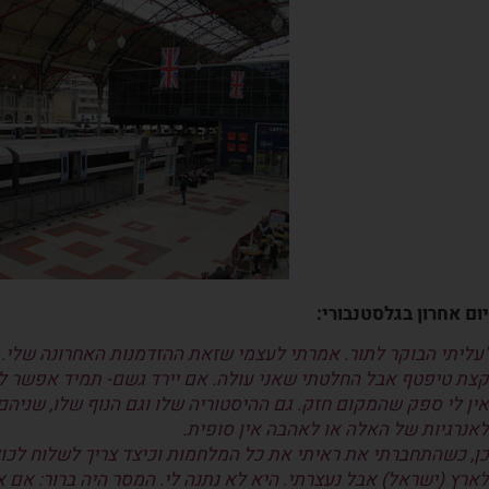
יום אחרון בגלסטנבורי:
"עליתי הבוקר לתור. אמרתי לעצמי שזאת ההזדמנות האחרונה שלי. 
קצת טיפטף אבל החלטתי שאני עולה. אם יירד גשם- תמיד אפשר לחז
אין לי ספק שהמקום חזק. גם ההיסטוריה שלו וגם הנוף שלו, שניה
לאנרגיות של האלה או לאהבה אין סופית.
כן, כשהתחברתי את ראיתי את כל המלחמות וכיצד צריך לשלוח לכולם
לארץ (ישראל) אבל נעצרתי. היא לא נתנה לי. המסר היה ברור: אם א