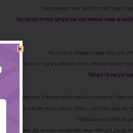
אבל השכל לא יכול לכאב שאני נושאת בתוכי.
לכאבים שאני נושאת כבת של ובעיקר כנכדה וכנינה של
.
לא, אין ניצולי שואה בשושלת הישירה שלי.
אבל יש כאב והשפלה וירידה מגדולה ובעיקר – הרבה לא ידוע
ק
וגם אין את מי לשאול.
אני טסה לגרמניה כדי לעשות שלום עם החלק הזה בתוכי שהוא גרמנ
כי עם שאר החלקים – הפולני, הרומני והרוסי אני חיה בשלום כבר 40 שנה.
רק מהחלק ההוא התעלמתי.
אז עכשיו, רגע לפני שאני מסיימת את שנתי ה- 40, שאותה התחלתי בטיול רוחני לאנגליה