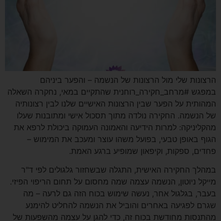
הרצונות שלי מול הרצונות של הנשמה – והפער ביניהם
במפגש #מרחב_חקירה_רוחנית שהתקיים במאי, נחקרה השאלה
המהותית על הפער שבין הרצונות האישיים שלנו לבין רצונותיה
של הנשמה. החקירה נולדה מתוך תסכול אישי ומתובנות שעלו
מהקליניקה: למרות הידיעה והאמונה העמוקה ביכולת לרפא את
הגוף באופן טבעי, בפועל משהו עוצר ומעכב את המימוש –
פחדים, ספקות, וקיפאון שמופיע ברגע האמת.
במהלך החקירה האישית, התגלה שבשחזור גלגולים לפי ד"ר
מייקל ניוטון, הנשמה עצמה שמה מחסום על תחום הריפוי הפיזי.
בעבר, בגלגול אחר, נעשה שימוש בכוח הזה גם לרעה – מה
שגרם לפגיעה באחרים והוביל את הנשמה להחליט להימנע
מהתנסות מחודשת בכוח זה, כדי להגן על עצמה מהשפעות של