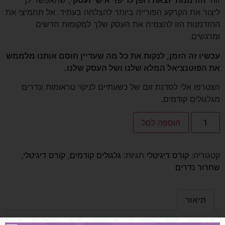
זוהי
הזדמנות יוצאת דופן לריפוי אישי ועסקי
, שתאפשר לך
ליצור את הקרקע הפורייה ביותר להצלחה בעתיד. אל תחמיצי את
ההזדמנות הזו להצמיח את העסק שלך למקומות חדשים
ומרגשים.
עכשיו זה הזמן, לנקות את כל מה שעדיין חוסם אותנו מלממש
את הפוטנציאל המלא שלנו ושל העסק שלנו.
הצטרפו אלי לסדנת זום של כשעתיים לניקוי טראומות ונדרים
מגלגולים קודמים.
הוספה לסל
קטגוריה:
קורס דיגיטלי
תגיות:
גלגולים קודמים
,
קורס דיגיטלי
,
שחרור נדרים
תיאור