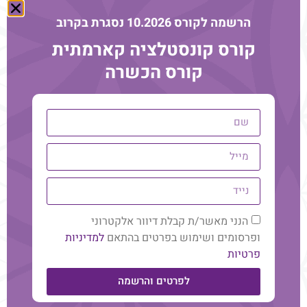
תיאור
הרשמה לקורס 10.2026 נסגרת בקרוב
המלצות משתתפי הסדנה:
קורס קונסטלציה קארמתית
קורס הכשרה
"קיבלתי תמיכה לדרך חדשה שאני רוצה לצאת אליה."
"זוהי עבודה הכי רוחנית והכי פרקטית. סדנה יעילה
ומדוייקת."
"מהרגע שפרסמת את הסדנה ידעתי שאני נרשמת אליה.
והסדנה עלתה על כל הציפיות. הסשנים היו חזקים
ומשמעותיים ואני מרגישה שנוצרה שם עבודת ריפוי
מדהימה. ממליצה בחום."
"עשיתי עם יעל לפני 3 חודשים את התהליך בזום ומה שקרה מאז
זה ששערי שמים נפתחו, נכנסה עבודה במסות, בלי מאמץ מצידי,
וההכנסה שלי גדלה משמעותית.
הנני מאשר/ת קבלת דיוור אלקטרוני
זה לא שעשיתי משהו ספציפי מעבר לתהליך הזה והשוטף
ופרסומים ושימוש בפרטים בהתאם
למדיניות
וההפתעה ענקית, קשור או לא, יעל קוסמת ותמיד קונסטלציה
פרטיות
מייצרת עבורי קסמים,
לפרטים והרשמה
ממליצה בחום." ✨🌟שרון כליף