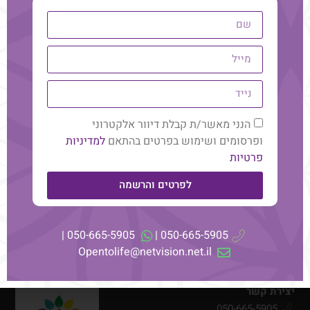
בית
טיפול ריגשי אנרגטי
הנני מאשר/ת קבלת דיוור אלקטרוני
אודות
קונסטלציה
ופרסומים ושימוש בפרטים בהתאם
למדיניות
פרטיות
בלוג
סדנאות וקורסים
המלצות
לפרטים והרשמה
תקנון ותנאי שימוש
050-665-5905 |
050-665-5905 |
מדיניות פרטיות
Opentolife@netvision.net.il
הצהרת נגישות
יצירת קשר
050-665-5905