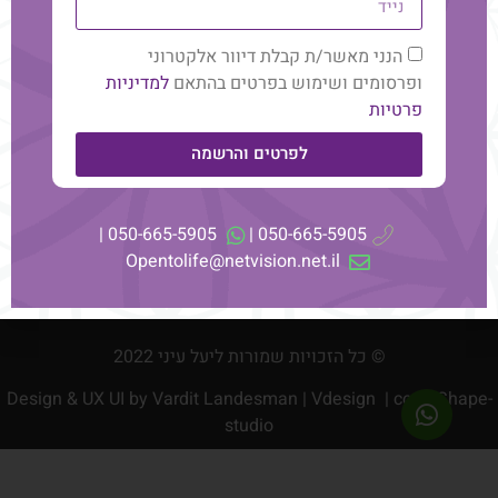
תקנון ותנאי שימוש
הנני מאשר/ת קבלת דיוור אלקטרוני
מדיניות פרטיות
ופרסומים ושימוש בפרטים בהתאם
למדיניות
הצהרת נגישות
פרטיות
לפרטים והרשמה
יצירת קשר
050-665-5905
Opentolife@netvision.net.il
050-665-5905 |
050-665-5905 |
Opentolife@netvision.net.il
© כל הזכויות שמורות ליעל עיני 2022
Design & UX UI by
Vardit Landesman | Vdesign
| code Shape-
studio