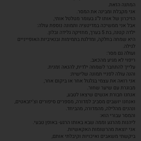
המתנה הזאת.
אני מקבלת ומבינה את המסר.
הזיכרון של אותו ל"ג בעומר מטלטל אותי,
אבל אני ממשיכה במדיטציה ותמונה נוספת עולה:
ילדה קטנה, בת 5 בערך, מחזיקה גלידה ובלון.
היא שמחה בחלקה, ומדלגת בתמימות ובנאיביות האופייניים
לגילה.
ועולה גם מסר:
ריפוי לא מגיע מהכאב.
עלייך להתחבר לשמחה ילדית, להנאה זמנית.
והנה עולה לפניי תמונה שלישית:
אני רואה את עצמי בגלגול אחר או ביקום אחר,
מבוגרת עם שיער שחור.
אנחנו חבורת אנשים שיצאו לטבע,
ואנחנו יושבים מסביב למדורה, מספרים סיפורים וצ'יזבאטים,
ונהנים מהלילה, מהמדורה, מהביחד.
והמסר עבורי הוא:
ליהנות מהרגע וממה שבא באותו הרגע- באופן טבעי.
אני יוצאת מהרשומות האקאשיות.
ביקשתי משאבים ואיכויות וקיבלתי אותם,