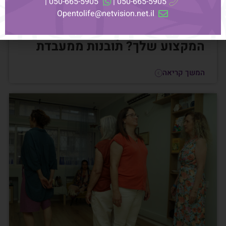
050-665-5905 |
050-665-5905 |
Opentolife@netvision.net.il
האם הייעוד שלך הוא באמת
המקצוע שלך? תובנות ממעבדת
המשך קריאה