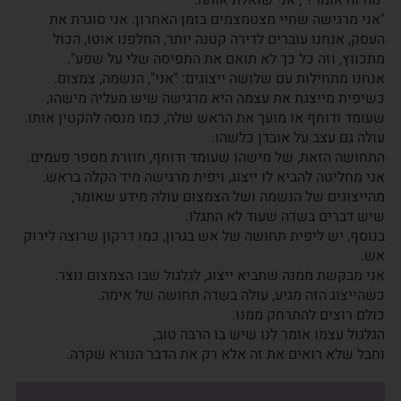
"מה זה אומר?", אני שואלת אותה.
"אני מרגישה שחיי מצטמצמים בזמן האחרון. אני סוגרת את
העסק, אנחנו עוברים לדירה קטנה יותר, החלפנו אוטו, הכול
מתכווץ, וזה כל כך לא תואם את התפיסה שלי על שפע".
אנחנו מתחילות עם שלושה ייצוגים: "אני", הנשמה, צמצום.
כשיפית מייצגת את עצמה היא מרגישה שיש מעליה מישהו,
שעומד ודוחף או מועך את הראש שלה, כמו מנסה להקטין אותו.
עולה גם עצב על אובדן כלשהו.
התחושה הזאת, של מישהו שעומד ודוחף, חוזרת מספר פעמים.
אני מחליטה להביא לו ייצוג, ויפית מרגישה מיד הקלה בראש.
מהייצוגים של הנשמה ושל הצמצום עולה מידע שאומר,
שיש דברים בשדה שעוד לא התגלו.
בנוסף, יש ליפית תחושה של אש בגרון, כמו דרקון שרוצה לירוק
אש.
אני מבקשת ממנה שתביא ייצוג, לגלגול שבו הצמצום נוצר.
כשהייצוג הזה מגיע, עולה בשדה תחושה של אימה.
כולם רוצים להתרחק ממנו.
הגלגול עצמו אומר לנו שיש בו הרבה טוב,
וחבל שלא רואים את זה אלא רק את הדבר הנורא שקרה.