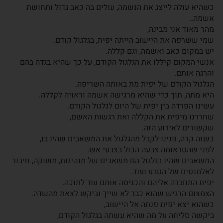
כשהיא עולה לייצג את הנשמה, עולים בה כאב גדול ותחושת
אשמה..
מהר מאוד אני מבינה,
שמי ששרפה את היישוב הייתה יפית, בגלגול קודם.
יש במקום כאב ואשמה, וגם קללה.
אנשי המקום קיללו את הגלגול הקודם, על כך שהיא בגדה בהם
והרגה אותם.
הגלגול הקודם של יפית מת באותה השריפה.
היא מתה, תוך כדי שהיא מרגישה אשמה וראויה לקללה.
עשינו הפרדה בין יפית של היום לגלגול הקודם.
שחררנו מיפית את הקללה ואת רגשות האשם,
שקשורים לאירוע הזה.
כשזה קרה, פנינו לקבל מהגלגול את המשאבים שהיו בו,
לפני שהטראומה צבעה הכול בצבעי אש.
המשאבים שהיו בגלגול הם משאבים של מנהיגות, תשוקה, חיבור
לאלמנטים של הטבע ועוד.
יפית התחברה אליהם והכניסה אותם עוד לתוכה.
הצמצום הרגיש שהוא כבר לא שייך וביקש לצאת מהשדה.
כשהוא יצא יפית פנתה אל היישוב,
ביקשה סליחה על מה שהיא עשתה בגלגול הקודם,