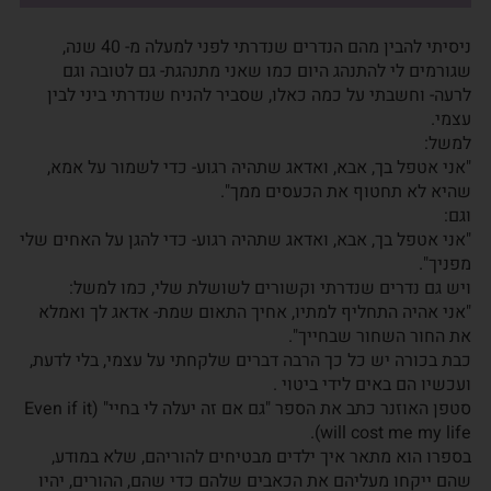
ניסיתי להבין מהם הנדרים שנדרתי לפני למעלה מ- 40 שנה,
שגורמים לי להתנהג היום כמו שאני מתנהגת- גם לטובה וגם
לרעה- וחשבתי על כמה כאלו, שסביר להניח שנדרתי ביני לבין
עצמי.
למשל:
"אני אטפל בך, אבא, ואדאג שתהיה רגוע- כדי לשמור על אמא,
שהיא לא תחטוף את הכעסים ממך".
וגם:
"אני אטפל בך, אבא, ואדאג שתהיה רגוע- כדי להגן על האחים שלי
מפניך".
ויש גם נדרים שנדרתי וקשורים לשושלת שלי, כמו למשל:
"אני אהיה התחליף למתיו, אחיך התאום שמת- אדאג לך ואמלא
את החור השחור שבחייך".
כבת בכורה יש כל כך הרבה דברים שלקחתי על עצמי, בלי לדעת,
ועכשיו הם באים לידי ביטוי .
סטפן האוזנר כתב את הספר "גם אם זה יעלה לי בחיי" (Even if it
will cost me my life).
בספרו הוא מתאר איך ילדים מבטיחים להוריהם, שלא במודע,
שהם ייקחו מעליהם את הכאבים שלהם כדי שהם, ההורים, יהיו