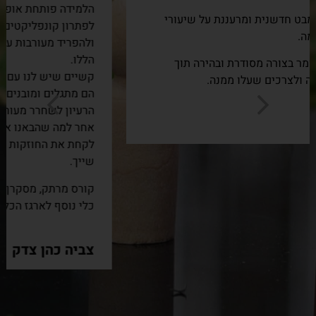
הלמידה פותחת אופקים חדשים וחשיבה אחרת ושונה
לפתרון קונפליקטים אישיים, הבנה מאיפה הם מגיעים
ולהפריד מעורבות ע"מ לשחרר את הקושי שהגיע לחיים
הללו.
קשיים שיש לנו עם אנשים, שהם תולדה של העבר, גם
הם מתגלים ומובנים.
הרעיון לשחרר מעורבבות ולהפריד בין מה שקרה בגלגול
אחר למה שהבאנו איתנו לחיים הללו.
לקחת את החוזקות ולהשאיר את הקושי במקום אליו הוא
שייך.
קורס מרתק, מסקרן ומעניין מאד.
כלי נוסף לארגז הכלים התורם לרווחתו של האדם.
צביה כהן צדק