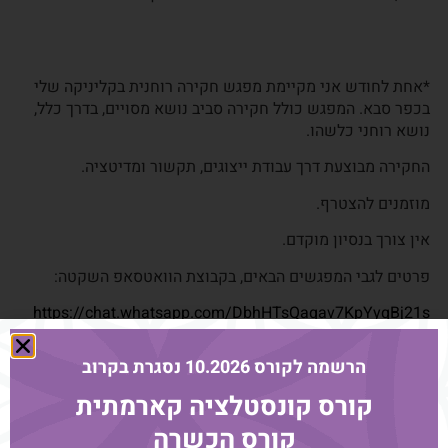
*אחת לחודש אני מקיימת מפגש חקירה רוחנית בקליניקה שלי
בכפר סבא. המפגש כולל חקירה סביב נושא מסויים, בדרך כלל,
נושא רוחני כלשהו.
החקירה מבוצעת דרך עבודת ייצוגים, תקשור ומדיטציה.
מוזמנים להצטרף.
אין צורך בנסיון מוקדם.
פרטים לגבי המפגשים הבאים, בקבוצת הוואטסאפ השקטה:
https://chat.whatsapp.com/DbhHTsQagav7KpYyqBj21s
הרשמה לקורס 10.2026 נסגרת בקרוב
קורס קונסטלציה קארמתית
קורס הכשרה
עוד מהבלוג