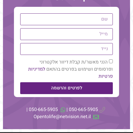
הנני מאשר/ת קבלת דיוור אלקטרוני
ופרסומים ושימוש בפרטים בהתאם
למדיניות
פרטיות
לפרטים והרשמה
האם הייעוד שלך הוא באמת
050-665-5905 |
050-665-5905 |
המקצוע שלך? תובנות ממעבדת
Opentolife@netvision.net.il
המשך קריאה