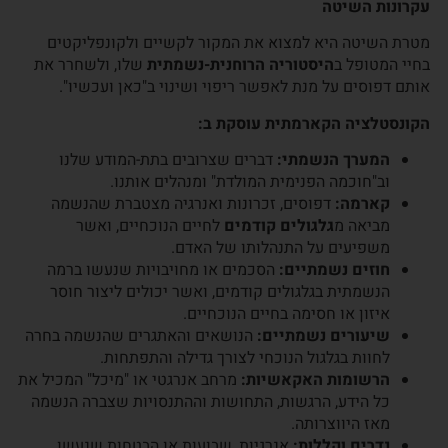
עקרונות השיטה
מטרת השיטה היא למצוא את המקור לקשיים ולקונפליקטים
בחיי המטופל ב
היסטוריה הרוחנית-נשמתית
שלו, ולשחרר את
אותם דפוסים על מנת לאפשר ריפוי ושינוי ב"כאן ועכשיו".
הקונסטלציה הקארמתית עוסקת ב:
המערך הנשמתי:
דברים שצרובים בתת-המודע שלנו
וב"חוכמה הפנימית המולדת" ומנהלים אותנו.
קארמה:
דפוסים, זכרונות ואנרגיה מצטברת שהנשמה
מביאה מ
גלגולים קודמים
לחיים הנוכחיים, ואשר
משפיעים על התנהלותו של האדם.
חוזים נשמתיים:
הסכמים או מחויבויות שנעשו ברמה
הנשמתית בגלגולים קודמים, ואשר יכולים ליצור חוסר
איזון או חסימה בחיים הנוכחיים.
שיעורים נשמתיים:
הנושאים והאתגרים שהנשמה בחרה
לחוות בגלגול הנוכחי לצורך גדילה והתפתחות.
הרשומות האקאשיות:
מרחב אנרגטי או "מיכל" המכיל את
כל הידע, הרגשות, התחושות וההתנסויות שצברה הנשמה
מאז היווצרותה.
נדרים וקללות:
אנרגיות, שבועות או הבטחות שנעשו