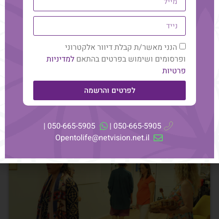
הנשמתי שהם עוברים,
ולהוריד עוד קצת מהמופלאות של מי שהם אל החומר –
אל הגוף, אל בני האדם שהם.
הנני מאשר/ת קבלת דיוור אלקטרוני
ופרסומים ושימוש בפרטים בהתאם
למדיניות
פרטיות
לפרטים והרשמה
עוד מהבלוג
050-665-5905 |
050-665-5905 |
Opentolife@netvision.net.il