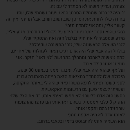
1. האם הוא נשמה צעירה או לא? הוא תמיד הרגיש לי כמו נשמה
צעירה, ועדיין משהו לא הסתדר לי עם זה.
2. היה לי ברור שמחלת הסרטן היא שיעור נשמתי שלו, שזו
בחירה שלו לחוות את הסרטן שוב ושוב ושוב. אבל תהיתי: איך זה
קשור אליי, ומה אני לומדת מזה?
מאז שהוא נפטר יותר ויותר מידע על גלגוליו הקודמים מגיע אליי,
מידע שמסביר לי את חייו בגלגול הזה ואת התפקיד שלי.
לגבי השאלה הראשונה שלי, זוהי התשובה שקיבלתי:
בגלגול הזה אבא שלי היה אדם רגיש מאוד לעוולות של אחרים,
כמה נואשות לאהבה ומתהלך בתחושת "לא ראוי" חזקה. אני
חוויתי אותו כילד אבוד.
ועל אף שהוא היה אבא שלי, ומבוגר ממני בכמעט 30 שנה.
היכולת שלו להסתדר במציאות הזאת הייתה מאתגרת עבורו.
לפני כשנה רציתי לרפא משהו פיזי שהיה לי באותה התקופה,
ועשיתי לעצמי סשן עם הרשומות האקאשיות.
בסשן הזה אדם כלשהו- לא ממש ראיתי אותו, רק את הצל שלו-
החזיק 3 כלבי אמסטף. כשהם ראו אותי הם פרצו מהרצועות
שהחזיקו בהם ותקפו אותי.
לאותו אדם לא היה אכפת ממני.
הוא השאיר אותי להתבוסס בדמי ובכאבי ברחוב.