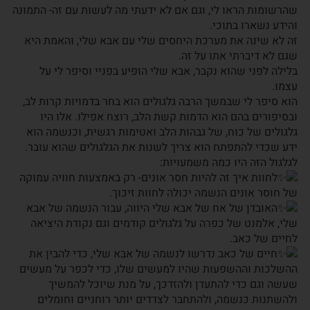
שהרשומות הראו לי, וגם אם לא ידעתי מה לעשות עם זה- התמונה
והידע נשארו בתוכי.
זה לא שינה את מערכת היחסים שלי עם אבא שלי, והאמת היא
שגם לא דיברתי אתו על זה.
בלילה לפני שהוא נקבר, אבא שלי הופיע בפניי וסיפר לי על
עצמו.
הוא סיפר לי שבמשך הרבה גלגולים הוא בחר בדמויות קרות לב,
ובסיפורים בהם הוא הדמות קשת הלב, רוצח אפילו. אלו היו
גלגולים של כוח, של גבהות הלב ואטימות רגשית, וכנשמה הוא
ידע שכדי להתפתח הוא צריך לשנות את הגלגולים שהוא עובר.
לגלגול הזה היו כמה משמעויות:
לחוות איך זה להיות חסר אונים- רק באמצעות חוויה עמוקה
של חוסר אונים הנשמה יכולה לחוות זיכוך.
האובדן של אח של אבא שלי היווה, עבור הנשמה של אבא
שלי, אלמנט של כפרה על גלגולים קודמים וגם נקודת היציאה
לחיים של כאב.
חיים של כאב נדרשו לנשמה של אבא שלי, כדי להבין את
ההשלכות וההשפעות שהיו למעשים שלו, כדי לכפר על מעשים
שעשה וגם כדי להתעדן ולהזדכך, על מנת שיוכל להמשיך
ולהשתנות כנשמה, ולהתחבר לצדדים יותר רוחניים וחומלים