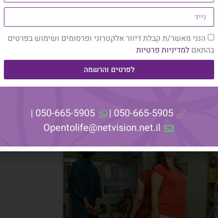
הנני מאשר/ת קבלת דיוור אלקטרוני ופרסומים ושימוש בפרטים
בהתאם
למדיניות פרטיות
לפרטים והרשמה
050-665-5905 |
050-665-5905 |
Opentolife@netvision.net.il