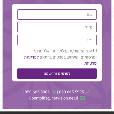
הנני מאשר/ת קבלת דיוור אלקטרוני
ופרסומים ושימוש בפרטים בהתאם
למדיניות
פרטיות
לפרטים והרשמה
האם הייעוד שלך הוא באמת
המקצוע שלך? תובנות ממעבדת
050-665-5905 |
050-665-5905 |
Opentolife@netvision.net.il
המשך קריאה