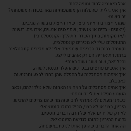
אבל תיאוריה לחוד וחוויה לחוד.
איך אני גיליתי שהפלות הן משמעותיות מאד בשדה המשפחתי?
זה פשוט-
שמתי ייצוגים וראיתי כיצד שאר הייצוגים בשדה מגיבים.
(ייצוגים= בדים או אנשים, שמייצגים אנשים, אירועים, רגשות
ו/או מקומות, בתוך השדה- התהליך הקונסטלטיבי)
המטופלים שלי לא מכירים קונסטלציה,
ופעמים רבות גם הנציגים שמגיעים אליי לא מכירים קונסטלציה
ברמת התיאוריה, הם רק אוהבים לייצג.
ובכל זאת, שוב ושוב ושוב ראיתי-
איך אנשים פורצים בבכי כשההפלה נכנסת לשדה,
איך אימהות מסתכלות על ההפלה שהן בחרו לבצע ומרגישות
כאב בלב,
איך אחים מסתכלים על האח או האחות שלא נולדו להם, וכאב
הגעגוע מפלח את ליבם וגופם-
כשאני מעולם לא אמרתי להם שזה מה שהם צריכים להרגיש.
היריון, רצוי או לא רצוי, מכיל בתוכו פוטנציאל-
לא רק של חיים אלא של הרבה דברים נוספים.
גדיעת ההיריון כמוהו כגדיעת הפוטנציאל,
וזה אחד הדברים שהופך אותו לנוכח במשפחה,