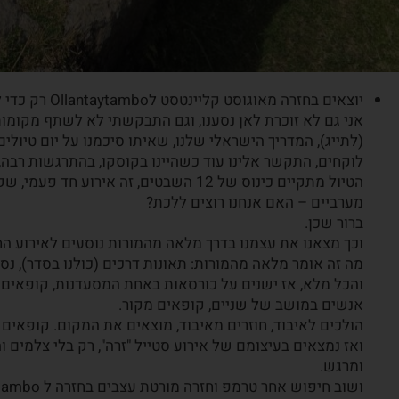
יוצאים בחזרה מא
אני גם לא זוכרת לאן נסענו, וגם התבקשתי לא לשתף מקומות
(לתייג), המדריך הישראלי שלנו, שאיתו סיכמנו על יום טיולי
לוקחים, התקשר אלינו עוד כשהיינו בקוסקו, בהתרגשות רבה
הטיול מתקיים כינוס של 12 השבטים, זה אירו
מערביים – האם אנחנו רוצים ללכת?
ברור שכן.
וכך מצאנו את עצמנו בדרך מלאה מהמורות נוסעים לאירוע הח
מה זה אומר מלאה מהמורות: תאונות דרכים (כולנו בסדר), נ
אנשים במושב של שניים, קופאים מקור.
הולכים לאיבוד, חוזרים מאיבוד, מוצאים את המקום. קופאים 
ואז נמצאים בעיצומם של אירוע סטייל "זרה", רק בלי צלמים 
ומרגש.
ושוב חיפוש אחר טרמפ וחזרה מורטת עצבים בחזרה ל Ollantaytambo.