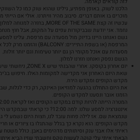
לזה קוראים קארמה.
הלכנו לשוק. באופן מפתיע, גילינו שהוא שוק כמו כל השווקי
מוכרים בו אותם דברים. סיבוב מהיר וויתרנו. אולי אם היית
עכשיו זה קצת MORE OF THE SAME, בחזרה למנוחה למלון ומשם לרובע סן בלאס.
נחמד. אני יודעת שבביקורות עפים על המקום, אבל חוץ מנחמ
גשם ואנחנו היינו בדיוק מול מסעדה עם מרפסת. עלינו למסעד
המרפסת (או בשפת התיירים: BALCONY) והזמנו מרק לכל אחד מאיתנו.
מסעדות עם אוכל מקומי הן גם יותר טעימות וגם יותר זולות.
הגשם נפסק ואנחנו חזרנו למלון.
יום אחרון בקוסקו. אחר
שאת היום האחרון אני מקדישה למקומות האלו. חיפוש בג'ימנ
מקדש הקופים ומקדש הירח.
את היום התחלנו בהגעה למוזיאון האינקה, רק כדי לגלות, שבגל
הזמנו אובר ונסענו למקדש הקופים.
אינטגרציה למסע שלנו. למה 12:00? 
שנמצאת שם. אז לילה פחות עובד לנו, חצות היום נשמע לי ג
מקדש הקופים: הוא נקרא כך בגלל שהתגלו בו ציורים או חריט
ראיתי אלו אבני ענק וסיתותים מדהימים באבן. כולל משטח ע
הבאתי איתי עלי קוקה לעשות טקס וחשבתי שזיו הביא איתו