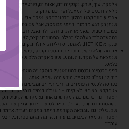
אלפקה, עוף, שרק, נקנקיית דם, אצות ים, טורטיית תירס, פרו
מלאה דוכנים של המאכל הזה וגם פקוקה.
אחרי שהתמקמנו במלון, הלכנו לחפש איפה אפשר למצוא את
שנתן רק רבע מהמנה. הייתי מבואסת, אבל עם בטן מלאה.
בערב, חשבתי שאני אהיה גיבורה גדולה ואצליח בכל זאת לאכ
במסעדה ליד העלה לי בחילה. הסתובבנו קצת, לשאוף אוויר 
שנקרא HOT ICE, לאמפנדס וגלידה. אחלה מקום, הם מכינים בעצמם את הגלידה – מאוד מאוד טעים.
את מה שלא עשינו בתחילת המסע בקוסקו, עשינו הפעם – יום
בלאס.
לפני הכנסייה נכנסנו למוזיאון על קוסקו. זה מוזיאון קטן א
היה לי, ואח"כ בכנסייה, הידע הזה שימש אותי.
בכניסה לכנסייה עומדים מדריכי תיירים ומציעים הדרכה. מצא
אז מקדש השמש לא קיים – יש עליו כנסיה דומיניקנית. וכל
הספרדים. יש שם כמה מקדשים אחרים: מקדש הקשת, מקדש
כשהסתובבנו שם, כאב לנו. כאב לנו שהכיבוש עדיין שם. הכנסי
שם. גילינו גם שבמאה הקודמת הייתה במקום רעידת אדמה וה
הספרדית, מאז הכיבוש, ברעידות אדמה, מתמוטטת וכל הבניי
עומדה.