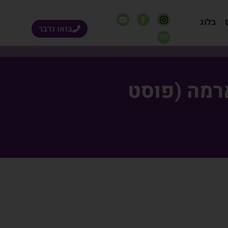
בלוג
בואו נדבר
רמה (פוסט