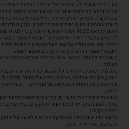
לא. היה לי משבר קטן, וראיתי איך זה חלק מהלמידה שלי – א
שהכל נמצא. לא להניח שום דבר, גם אם מדובר באדם הכי אחר
ובכל מקרה, לפני שהיו משרוקיות, חלילים ותופים האדם הפי
לשירה המתוקשרת שבתוכי ונתתי לה לנבוע. המקום מדהים ו
משם, לקראת 12:00 הלכנו למקדש הירח, רק כדי לג
"לראותם בלבד". "הלכה האינטגרציה" חשבתי לעצמי, כשאני
ראיתי שאנשים עולים על ההר מעל המקדש והחלטתי ללכת א
חשבתי לעצמי. זיו לא הרגיש כל כך טוב ונשאר למטה.
כשהגעתי למעלה "תפסה" אותי מדריכת תיירים מקומית ובאנג
למעלה.
מזל, מזל!! שאני סקרנית כי כל האקשן של המקדש הזה בכלל
הנחש, הקונדור והפומה, חציבות בסלע של הסמל שלהם של כו
שקיים וגם עם האנגלית העילגת של המדריכה – הבנתי הכל.
מרתק.
כשבאתי לרדת מהצד השני של ההר ראיתי פתח ונמלאתי סקרנו
כניסה למנהרה, כנראה כניסה אחורית למקדש. היא אומנם חס
מוצלת וקרירה.
קראתי לזיו ושם עשינו את הטקס האישי שלנו עם עלי הקוקה 
יונק דבש. אני ראיתי פרפר.