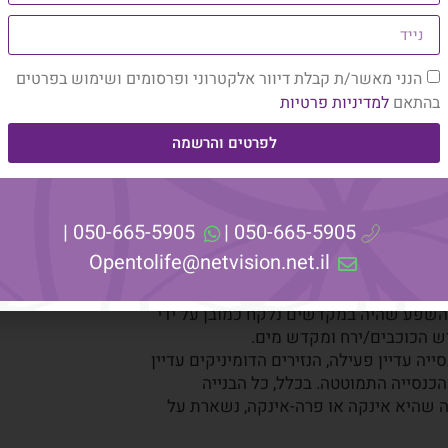
סות גבינה מקומית ופלפל אדום חריף. כל העיר
 המאכל המסורתי. מכל הדוכנים, לקחתי אחד
הנני מאשר/ת קבלת דיוור אלקטרוני ופרסומים ושימוש בפרטים
בהתאם
למדיניות פרטיות
ול את המנה, אבל אפילו הריח של הפיצה
ולתת לבחילה לרדת ונכנסנו למקום מקסים
לפרטים והרשמה
 ברגוע. התכנית הייתה ללכת לכנסייה
שנמצאת על מקדש השמש, שזו צ'אקרת הלב של קוסקו, לשוק ה HANDCRAFT המקומי ואחר כך רובע סן
050-665-5905 |
050-665-5905 |
בל היה לי מאוד משמעותי. הוספתי לידע שכבר
Opentolife@netvision.net.il
נו מישהי שדוברת אנגלית ונכנסנו איתה.
 השפע שהיה במקדשים נלקח כמובן על ידי
 הכוכבים/ירח ומקדש מים.
יה עדיין פעילה, הנזירים הדומיניקים עדיין
כנסייה התמוטטה. בכלל, כל הבנייה
ה שהיא אינקה או פרה-אינקה, נשארת על