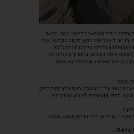
וגוסט קליינטסט לOllantaytambo רק כדי להחליף בגדים ולהתארגן למסע נוסף. הפעם
. רק אגיד שזה היה מחוץ לעמק הקדוש. אורי
ם למקומות שמדריכי טיולים "רגילים" לא
, לשתף אותנו שבדיוק בתאריך שהזמנו את
ע חד פעמי, שקורה כך כבר מאות בשנים ואין בו כמעט
ד פעמי.
סיעה בבגאז' של המשטרה. מחפשים מקום לינה,
והכל מלא, אז ישנים על כורסאות באחת המסעדנות, קופאים מקור, מחפשים טרמפ לאירוע, נדחסים 3
מקור.
והפקות יוקרתיות, אלא החיים עצמם. מלהיב