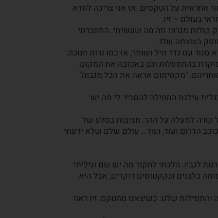
ני אחראית על הטקסים. אז אני צריכה לוודא
אי בעולם – זיו.
ק קולות מגרונו וזה מה שעשיתי. התחברתי
חזק בעוצמה שלו.
לות שהוא סגור עם גדר תיל ושומר, אז כמו נרות חנוכה:
 סוקרת בהתפעלות וגם באכזבה את המקום.
חריהם. "מקסימום אראה את הכל מגבוה"
לית עילגת התחילה להסביר לי מה יש
 קורה למעלה על ההר. חציבות בסלע של
כב הדרום ועוד, ועוד… עולם שלם שלא ידעתי
ת לגביו. הלכתי לחקור מה יש שם וגיליתי
ומה בלבנים ובקקטוסים דוקרים, אבל היא
והתפילות שלנו. כשיצאנו מהטקס, זיו ראה