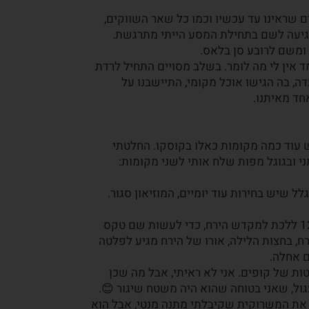
ם שראינו עד עכשיו וכמו כל שאר השווקים,
י מגיעה לשם בתחילת המסע הייתי מתרגשת.
ד אין לי מה לומר. בשלב מסויים התחיל לרדת
ה, בה הגישו אוכל מקומי, התיישבנו על
י שהבנתי שיש ZONE X, ניחשתי שיש עוד כמה מקומות כאלו בקוסקו. החלטתי
י ובגוגל מפות שלח אותי לשני מקומות:
ל שיש בחירות עוד יומיים, המוזיאון סגור.
המטרה הייתה להיות קודם במקדש הקופים ואז לקראת 12:00 ללכת למקדש הירח, כדי לעשות שם טקס
כי קראתי שבמקדש הירח, בחצות הלילה, אורו של הירח מגיע לפלטה
ם אחלה.
ות של קופים. אני לא ראיתי, אבל מה שכן
גול, שאני בטוחה שהוא היה משטח שיגור 😊.
 את המשרוקית שקיבלתי מתנה מנטי, אבל הוא