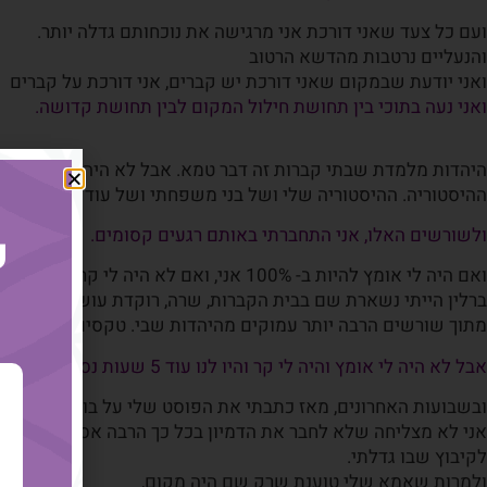
ועם כל צעד שאני דורכת אני מרגישה את נוכחותם גדלה יותר.
והנעליים נרטבות מהדשא הרטוב
ואני יודעת שבמקום שאני דורכת יש קברים, אני דורכת על קברים
ואני נעה בתוכי בין תחושת חילול המקום לבין תחושת קדושה.
היהדות מלמדת שבתי קברות זה דבר טמא. אבל לא היה שום דבר ט
ההיסטוריה. ההיסטוריה שלי ושל בני משפחתי ושל עוד כמה משפח
ולשורשים האלו, אני התחברתי באותם רגעים קסומים.
ק
ברלין הייתי נשארת שם בבית הקברות, שרה, רוקדת עושה את הטק
מתוך שורשים הרבה יותר עמוקים מהיהדות שבי. טקסים שמבקשים
אבל לא היה לי אומץ והיה לי קר והיו לנו עוד 5 שעות נסיעה ובעיקר בעיקר – לא היה לי אומץ.
ובשבועות האחרונים, מאז כתבתי את הפוסט שלי על בודפלד (116/17),
אני לא מצליחה שלא לחבר את הדמיון בכל כך הרבה אספקטים
לקיבוץ שבו גדלתי.
ולמרות שאמא שלי טוענת שרק שם היה מקום,