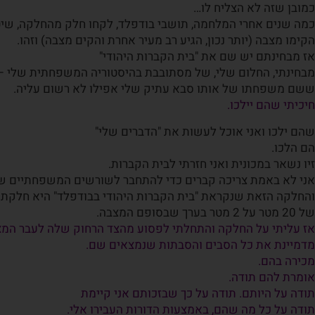
כמובן שזה לא הצליח לו…
כמה שנים אחרי המלחמה, תושבי בודפלד, לקחו חלק מהחלקה, שיט
הקימו מצבה (יותר נכון, הגיע רב מעיר אחרת והקים מצבה) וזהו.
אז מבחינתם יש שם את "בית הקברות היהודי"
מבחינתי, החלום שלי, של מסתובבת בהיסטוריה המשפחתית שלי –
ששם משפחתו של אותו סבא עתיק שלי אפילו לא רשום עליה.
חיכיתי שהם יילכו.
שהם ילכו ואני אוכל לעשות את "הדברים שלי"
הם הלכו.
זיו נשאר במכונית ואני חזרתי לבית הקברות.
אני לא באמת צריכה קברים כדי להתחבר לשורשים המשפחתיים של
והחלקה הזאת שנקראת "בית הקברות היהודי בבודפלד" היא חלקת 
של 20 מטר על 2 מטר בערך שבסופם המצבה.
אז עליתי על החלקה והתחלתי לפסוע מהצד הרחוק שלה לעבר המצ
מדמיינת את כל הסבים והסבתות שנמצאים שם.
מכירה בהם.
אומרת להם תודה.
תודה על היותם. תודה על כך שבזכותם אני קיימת
תודה על כל מה שהם, באמצעות הדורות העבירו אלי.