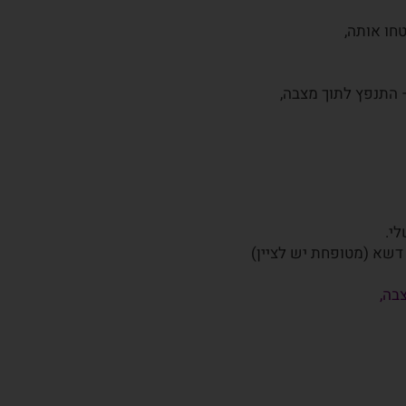
חו אותה,
 התנפץ לתוך מצבה,
י.
דשא (מטופחת יש לציין)
בה,