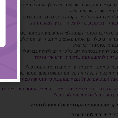
אני עדיין תוהה, מה בשורשים שלה שלך אותה לנופים דומים
לנופים של השורשים שלה
ולחוויה הזאת של עיירה קטנה שיש בה גם טוב וגם רע
ובעיקר בעיקר, שכדי להצליח – צריך לצאת ממנה.
ברט הלינגר מפתח הקונסטלציה המשפחתית, אומר שככל שאנחנו הו
מההורים שלנו, כך אנחנו מאמצים אותם קרוב יותר לליבנו.
ובעיני, נסתרות דרכי האל,
אבל לחיות בכפר החורש, כל כך קרוב ללחיות בבודפלד
שרק אלוהים, באמת שרק הוא, יודע איך זה קרה.
וכמו שאתם רואים, אני עדיין מעבדת את המסע שלי.
הייתי בטוחה שזה יהיה קל יותר ופשוט ושתוך מספר שבועות קטן 
אבל המגע עם הטיול נמצא עמוק בתוכי ומתקשה קצת יותר לצאת הח
אז הנה, נדבך נוסף יצא לעולם ואולי, רק אולי, הפוסט הזה, ייצור
בין העבר של אבות אבותי לעבר שלי.
לקריאת הפוסטים הקודמים על המסע לגרמניה:
זמן לעשות שלום עם עצמי