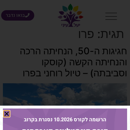
בואו נדבר
תגית:
פרו
חגיגות ה-50, הנחיתה הרכה
והנחיתה הקשה (קוסקו
וסביבתה) – טיול רוחני בפרו
הרשמה לקורס 10.2026 נסגרת בקרוב