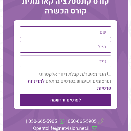
קורס קונסטלציה קארמתית
קורס הכשרה
טיול רוחני לפרו, הכולל מקומות מרגשים כמו קוסקו, העמק
הקדוש, מאצ'ו פיצ'ו ועוד.
בפוסט הזה, אני מספרת על הנחיתה ושלושת הימים הראשונים
בפרו
הנני מאשר/ת קבלת דיוור אלקטרוני
ופרסומים ושימוש בפרטים בהתאם
למדיניות
פרטיות
בית
טיפול ריגשי אנרגטי
לפרטים והרשמה
אודות
קונסטלציה
בלוג
סדנאות וקורסים
המלצות
050-665-5905 |
050-665-5905 |
Opentolife@netvision.net.il