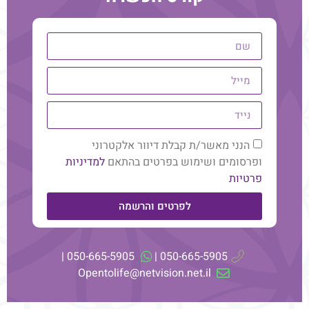
נשמות תאומות יכולות להתגלגל בתור ההורים שלנו, האחים
שלנו, החברים הכי טובים שלנו, ובכלל לא בתור בני הזוג שלנו.
הנני מאשר/ת קבלת דיוור אלקטרוני
בית
טיפול ריגשי אנרגטי
ופרסומים ושימוש בפרטים בהתאם
למדיניות
פרטיות
אודות
קונסטלציה
בלוג
סדנאות וקורסים
לפרטים והרשמה
המלצות
050-665-5905 |
050-665-5905 |
תקנון ותנאי שימוש
Opentolife@netvision.net.il
מדיניות פרטיות
הצהרת נגישות