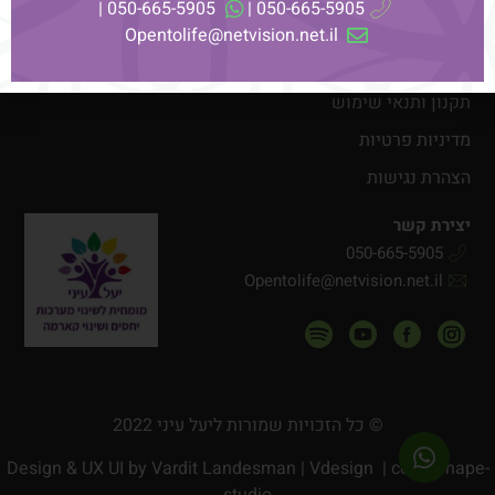
050-665-5905 |
050-665-5905 |
בלוג
סדנאות וקורסים
Opentolife@netvision.net.il
המלצות
תקנון ותנאי שימוש
מדיניות פרטיות
הצהרת נגישות
יצירת קשר
050-665-5905
Opentolife@netvision.net.il
© כל הזכויות שמורות ליעל עיני 2022
Design & UX UI by
Vardit Landesman | Vdesign
| code Shape-
studio