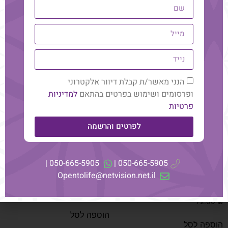
89.00
₪
מידע נוסף
הוספה לסל
הנני מאשר/ת קבלת דיוור אלקטרוני
ופרסומים ושימוש בפרטים בהתאם
למדיניות
פרטיות
לפרטים והרשמה
050-665-5905 |
050-665-5905 |
Opentolife@netvision.net.il
מרחב הרשומות האקשיות –
ריפוי השושלת וריפוי הקארמה
מדיטציות להתפתחות אישית
359.00
₪
72.00
₪
הוספה לסל
הוספה לסל