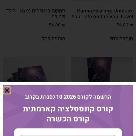
Karma Healing: Unblock
המקום בו אלהים נמצא – לילד
Your Life on the Soul Level
ולהורה
54.00
₪
74.00
₪
הוספה לסל
הוספה לסל
הרשמה לקורס 10.2026 נסגרת בקרוב
קורס קונסטלציה קארמתית
קורס הכשרה
לצאת ממעגל הקארמה
לצאת ממעגל הקארמה –
דיגיטלי