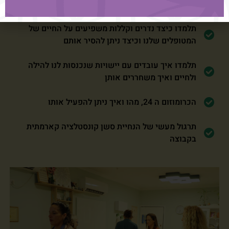
משנים אותם
תלמדו כיצד נדרים וקללות משפיעים על החיים של
המטופלים שלנו וכיצד ניתן להסיר אותם
תלמדו איך עובדים עם יישויות שנכנסות לנו להילה
ולחיים ואיך משחררים אותן
הכרומוזום ה 24, מהו ואיך ניתן להפעיל אותו
תרגול מעשי של הנחיית סשן קונסטלציה קארמתית
בקבוצה