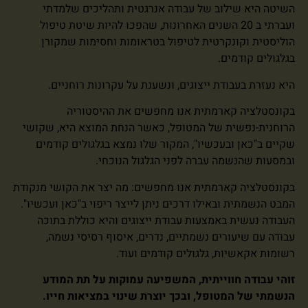
השיטה היא שילוב של עבודה אנרגטית ותהליכים שלמדתי
ועברתי ב 20 השנים האחרונות, שהפכו להיות שיטת טיפול
הוליסטית וקונקרטית לטיפול בטראומות וחסימות שמקורן
בגלגולים קודמים.
היא נעזרת בעבודת ייצוגים, ונשענת על עקרונות רוחניים.
בקונסטלציה קארמתית אנו מחפשים את ההיסטוריה
הרוחנית-נפשית של המטופל, כאשר הנחת המוצא היא, שקושי
שקיים ב"כאן ובעכשיו", המקור שלו נמצא בגלגולים קודמים
ובמסעות שהנשמה עברה לפני הגלגול הנוכחי.
בקונסטלציה קארמתית אנו מחפשים: מה יצר את הקושי מנקודת
המבט הנשמתית ובאילו דרכים ניתן לייצר ריפוי ב"כאן ועכשיו".
העבודה נעשית באמצעות עבודת ייצוגים והיא כוללת בתוכה
עבודה עם שיעורים נשמתיים, נדרים, איסוף רסיסי נשמה,
רשומות אקאשיות, גלגולים קודמים ועוד.
זוהי עבודה חווייתית, המשפיעה עמוקות על תת המודע
הנשמתי של המטופל, ובכך יוצרת שינוי במציאות חייו.