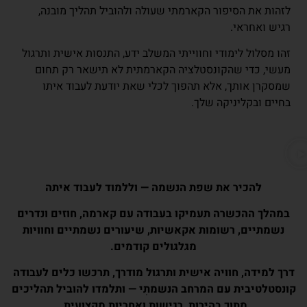
לזהות את הסיפור הקארמתי שעולה ולהוביל תהליך מובנה,
רגיש ואחראי.
זהו מסלול לימודי וחווייתי המשלב ידע, התנסות אישית ותרגול
מעשי, כדי שהקונסטלציה הקארמתית לא תישאר רק תחום
שמסקרן אותך, אלא תהפוך לכלי שאת יודעת לעבוד איתו
בחיים ובקליניקה שלך.
להכיר את שפת הנשמה — וללמוד לעבוד איתה
במהלך ההכשרה תעמיקו בעבודה עם קארמה, חוזים ונדרים
נשמתיים, רשומות אקאשיות, שיעורים נשמתיים וחוויות
מגלגולים קודמים.
דרך למידה, חוויה אישית ותרגול מודרך, תרכשו כלים לעבודה
קונסטלטיבית עם המרחב הנשמתִי — ותלמדו להוביל תהליכים
מתוך בהירות, רגישות ואחריות מקצועית.